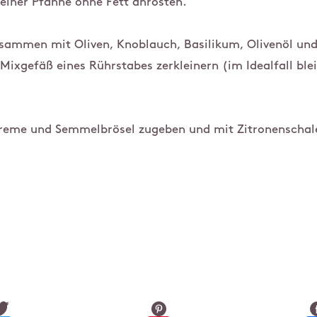
 einer Pfanne ohne Fett anrösten.
usammen mit Oliven, Knoblauch, Basilikum, Olivenöl un
Mixgefäß eines Rührstabes zerkleinern (im Idealfall ble
reme und Semmelbrösel zugeben und mit Zitronenschale