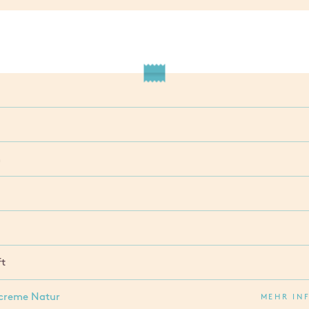
m
ft
hcreme Natur
MEHR IN