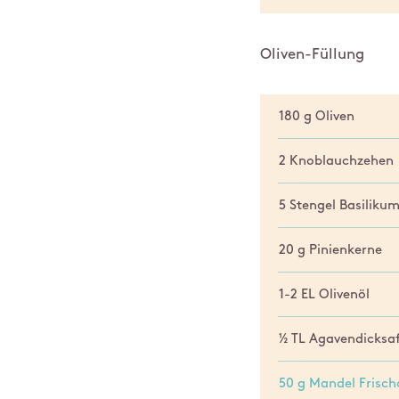
Oliven-Füllung
180 g Oliven
2 Knoblauchzehen
5 Stengel Basiliku
20 g Pinienkerne
1-2 EL Olivenöl
½ TL Agavendicksa
50 g Mandel Frisc