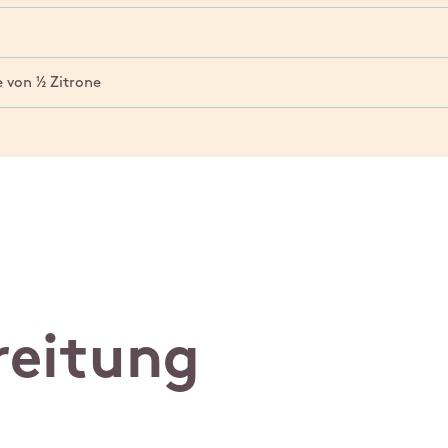
 von ½ Zitrone
reitung