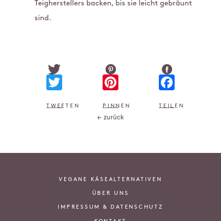
Teigherstellers backen, bis sie leicht gebräunt
sind.
Twitter
Pinterest
Faceb
TWEETEN
PINNEN
TEILEN
← zurück
VEGANE KÄSEALTERNATIVEN
ÜBER UNS
IMPRESSUM & DATENSCHUTZ