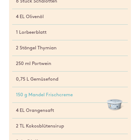
6 Stück Schalotten
4 EL Olivenöl
1 Lorbeerblatt
2 Stängel Thymian
250 ml Portwein
0,75 L Gemüsefond
150 g Mandel Frischcreme
4 EL Orangensaft
2 TL Kokosblütensirup